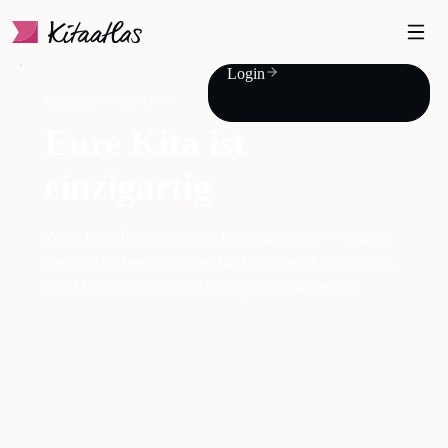
Login
MARKETING FÜR KITAS
Eure Kita ist
einzigartig
Zeigt Familien, was eure Kita ausmacht — damit
sie sich früher ein gutes Bild machen können und
das Miteinander von Anfang an besser passt.